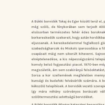
A Bükki borvidék Tokaj és Eger között terül el,
még szőlő, de fénykorában sem terjedt 4000 
elsősorban természetes fehér édes boroknak
borkereskedők szekereit, hogy aztán hordókban 
eljussanak. A kereskedelemmel foglalkozó gör
szabadságharcok és Miskolc iparosodása a filo
csapásait máig nem sikerült kiheverni. Sajnos
elnéptelenedése, a kis népességszámú települ
komoly belső fogyasztási piacot. 1970-ben még
megszületik, ám sem szakirányú felsőoktatást,
Sorsa a kor szellemének megfelelően mennyis
kunsági és budafoki felvásárlók számára. A 
kékszőlő telepítések. A borvidék vezető szere
így mára néhány szórványos borászati vál
szőlőtermesztési adottságú borvidéket.
A Bükki borvidék átlagos kataszteri besorolása