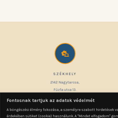

SZÉKHELY
2142 Nagytarcsa,
Fűzfa utca 13.
Fontosnak tartjuk az adatok védelmét
Térkép
A böngészési élmény fokozása, a személyre szabott hirdetések v
Minden jog fenntartva © 
érdekében sütiket (cookie) használunk. A "Mindet elfogadom" go