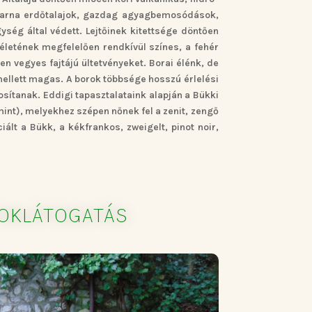
ok, barna erdőtalajok, gazdag agyagbemosódások,
ség által védett. Lejtőinek kitettsége döntően
életének megfelelően rendkívül színes, a fehér
n vegyes fajtájú ültetvényeket. Borai élénk, de
ellett magas. A borok többsége hosszú érlelési
tosítanak. Eddigi tapasztalataink alapján a Bükki
mint), melyekhez szépen nőnek fel a zenit, zengő
lt a Bükk, a kékfrankos, zweigelt, pinot noir,
TOKLÁTOGATÁS