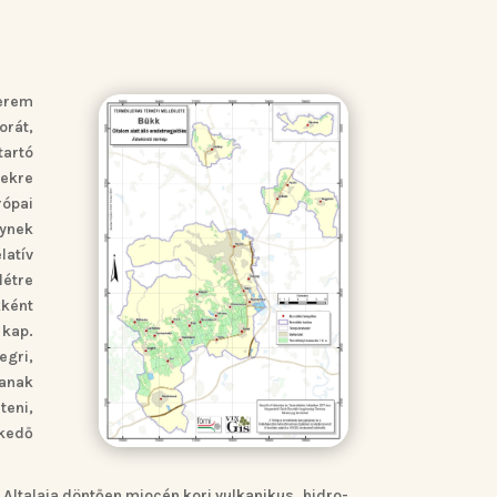
terem
orát,
tartó
tekre
rópai
lynek
latív
létre
kként
 kap.
egri,
lanak
teni,
kedő
Altalaja döntően miocén kori vulkanikus, hidro-