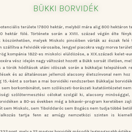
BÜKKI BORVIDÉK
 potenciális területe 17800 hektár, melyből mára alig 800 hektáron 
hektár fölé. Története során a XVIII. század végén élte fényk
 köszönhetően, melyek Miskolc pincéiben várták az észak felé 
szállítva a Felvidék városaiba, lengyel piacokra vagy morva terüle
ög kompánia 1822-es miskolci elüldözése, a XIX.századi kelet-eu
xéra vész idején nagy változást hozott a Bükk sorsát illetően, me
 a török hódítások utáni időszak során a bükkaljai települések re
ések és az általánosan jellemző alacsony életszínvonal nem hoz 
 15.-ként a sorban a mai borvidéki rendszerben Bükkaljai borvidé
 sem borkombinátot, sem szőlészeti-borászati kutatóintézetet nem
égi szőlőtermesztési célokat szolgál ki, alacsony minőséggel, 
borvidéken a 80-as években még a bikavér-program keretében zaj
pét sem Miskolc, sem Tibolddaróc sem Bogács nem tudja többé betöl
lalkozás tartja fenn az amúgy nemzetközi szinten is kiemel
 332 pont, mely a 22 magyar borvidék második legmagasabb értéke. 