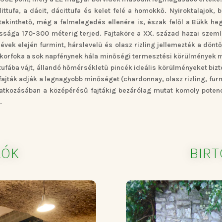
olittufa, a dácit, dácittufa és kelet felé a homokkő. Nyiroktalaj
ekinthető, még a felmelegedés ellenére is, észak felől a Bükk hegy
gassága 170-300 méterig terjed. Fajtaköre a XX. század hazai szeml
vek elején furmint, hárslevelű és olasz rizling jellemezték a döntőe
ukorfoka a sok napfénynek hála minőségi termesztési körülmények m
ittufába vájt, állandó hőmérsékletű pincék ideális körülményeket biz
fajták adják a legnagyobb minőséget (chardonnay, olasz rizling, fur
atkozásában a középérésű fajtákig bezárólag mutat komoly potenciá
.
LÓK
BIR