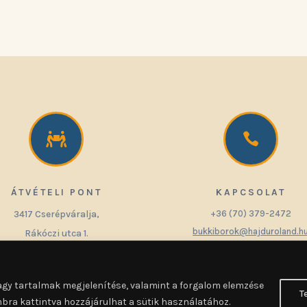


ÁTVÉTELI PONT
KAPCSOLAT
3417 Cserépváralja,
+36 (70) 379-2472
bukkiborok@hajduroland.h
Rákóczi utca 1.
Térkép
agy tartalmak megjelenítése, valamint a forgalom elemzése
T
2026 Hajdu Roland bükki borok - Hiteltervező Kft. - 2142 Nagytarcsa Fűzfa utca
mbra kattintva hozzájárulhat a sütik használatához.