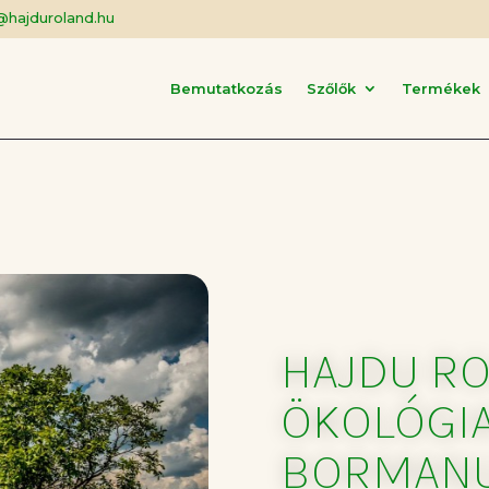
@hajduroland.hu
Bemutatkozás
Szőlők
Termékek
HAJDU RO
ÖKOLÓGIA
BORMANU