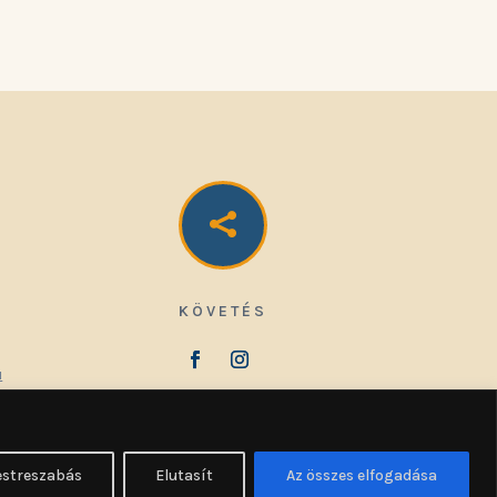

KÖVETÉS
u
estreszabás
Elutasít
Az összes elfogadása
 13. (www.hajduroland.hu)