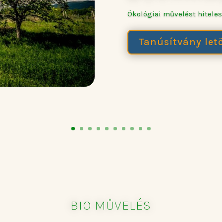
Ökológiai művelést hiteles
Tanúsítvány letö
BIO MŰVELÉS