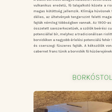
vulkanikus eredetű, fő talajalkotó kőzete a ri
magas kötöttség jellemzik. Klímája hűvösnek t
délies, az ültetvények tengerszint feletti ma
fajták némileg többségben vannak. Az 1900-as é
összetett savszerkezetűek, a szőlők beérési c
potenciállal bír, melyhez a tradicionálisan riol
borvidéken a nagyobb érlelési potenciálú fehér 
és cserszegi fűszeres fajták. A kékszőlők von
cabernet franc tűnik a borvidék fő húzóerejének
BORKÓSTO