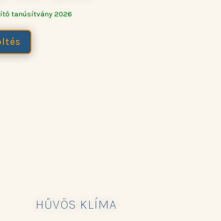
ítő tanúsítvány 2026
ltés
HŰVÖS KLÍMA