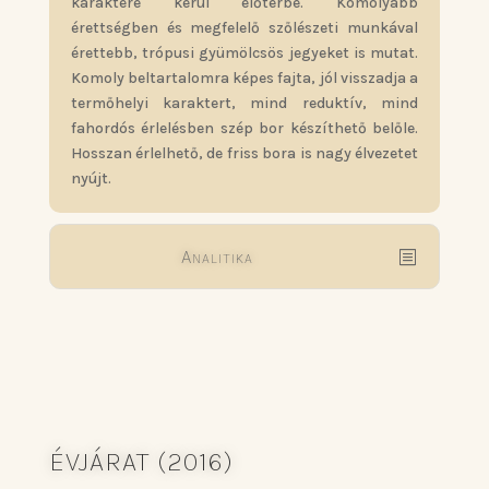
karaktere kerül előtérbe. Komolyabb
érettségben és megfelelő szőlészeti munkával
érettebb, trópusi gyümölcsös jegyeket is mutat.
Komoly beltartalomra képes fajta, jól visszadja a
termőhelyi karaktert, mind reduktív, mind
fahordós érlelésben szép bor készíthető belőle.
Hosszan érlelhető, de friss bora is nagy élvezetet
nyújt.
Analitika
ÉVJÁRAT (2016)