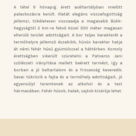
A tétel 9 hónapig érett acéltartályban mielőtt
palackozásra került. Illatát elegáns visszafogottság
jellemzi, tökéletesen visszaadja a magasabb Bükk-
hegységtől 2 km-re fekvő közel 300 méter magasan
elterülő terület adottságait. A bor teljes karakterét a
termőhelyre jellemző északibb, hűvös karakter hatja
át némi fehér húsú gyümölccsel a háttérben. Komoly
érettségben sikerült szüretelni a Patvaros Jani
szőlészeti irányítása mellett beérett termést, így a
borban a jó beltartalom és a frissesség keveredik.
Savai tükrözik a fajta és a termőhely adottságait, jó
egyensúlyt teremtenek az alkohol és a test
hármasában. Fehér húsok, halak, sajtok kísérője lehet.