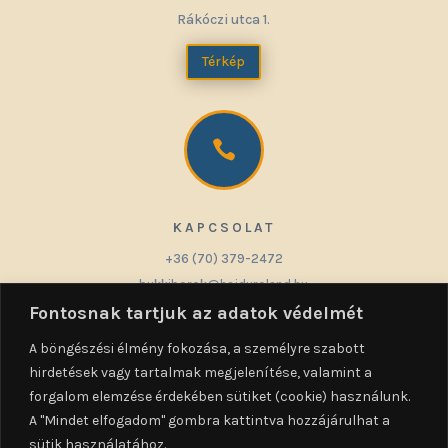
Rákóczi utca 1.
Térkép

KAPCSOLAT
+36 (70) 379-2472
bukkiborok@hajduroland.hu
Fontosnak tartjuk az adatok védelmét
A böngészési élmény fokozása, a személyre szabott
hirdetések vagy tartalmak megjelenítése, valamint a

forgalom elemzése érdekében sütiket (cookie) használunk.
A "Mindet elfogadom" gombra kattintva hozzájárulhat a
sütik használatához.