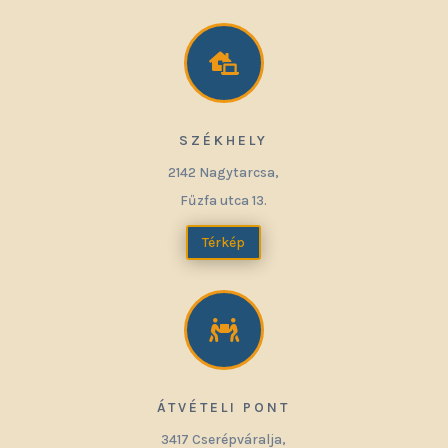

SZÉKHELY
2142 Nagytarcsa,
Fűzfa utca 13.
Térkép

ÁTVÉTELI PONT
3417 Cserépváralja,