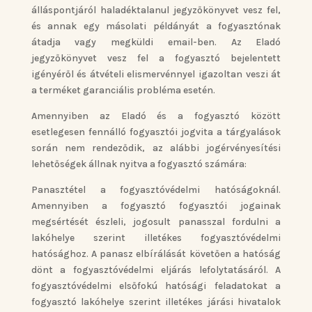
álláspontjáról haladéktalanul jegyzőkönyvet vesz fel,
és annak egy másolati példányát a fogyasztónak
átadja vagy megküldi email-ben. Az Eladó
jegyzőkönyvet vesz fel a fogyasztó bejelentett
igényéről és átvételi elismervénnyel igazoltan veszi át
a terméket garanciális probléma esetén.
Amennyiben az Eladó és a fogyasztó között
esetlegesen fennálló fogyasztói jogvita a tárgyalások
során nem rendeződik, az alábbi jogérvényesítési
lehetőségek állnak nyitva a fogyasztó számára:
Panasztétel a fogyasztóvédelmi hatóságoknál.
Amennyiben a fogyasztó fogyasztói jogainak
megsértését észleli, jogosult panasszal fordulni a
lakóhelye szerint illetékes fogyasztóvédelmi
hatósághoz. A panasz elbírálását követően a hatóság
dönt a fogyasztóvédelmi eljárás lefolytatásáról. A
fogyasztóvédelmi elsőfokú hatósági feladatokat a
fogyasztó lakóhelye szerint illetékes járási hivatalok