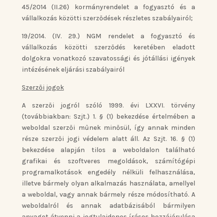
45/2014 (II.26) kormányrendelet a fogyasztó és a
vállalkozás közötti szerződések részletes szabályairól;
19/2014. (IV. 29.) NGM rendelet a fogyasztó és
vállalkozás közötti szerződés keretében eladott
dolgokra vonatkozó szavatossági és jótállási igények
intézésének eljárási szabályairól
Szerzői jogok
A szerzői jogról szóló 1999. évi LXXVI. törvény
(továbbiakban: Szjt.) 1. § (1) bekezdése értelmében a
weboldal szerzői műnek minősül, így annak minden
része szerzői jogi védelem alatt áll. Az Szjt. 16. § (1)
bekezdése alapján tilos a weboldalon található
grafikai és szoftveres megoldások, számítógépi
programalkotások engedély nélküli felhasználása,
illetve bármely olyan alkalmazás használata, amellyel
a weboldal, vagy annak bármely része módosítható. A
weboldalról és annak adatbázisából bármilyen
anyagot átvenni a jogtulajdonos írásos hozzájárulása