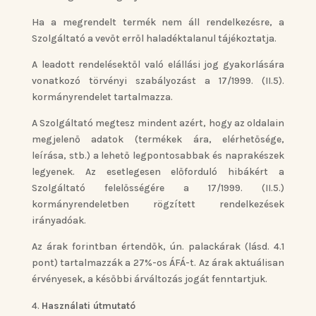
Ha a megrendelt termék nem áll rendelkezésre, a
Szolgáltató a vevőt erről haladéktalanul tájékoztatja.
A leadott rendelésektől való elállási jog gyakorlására
vonatkozó törvényi szabályozást a 17/1999. (II.5).
kormányrendelet tartalmazza.
A Szolgáltató megtesz mindent azért, hogy az oldalain
megjelenő adatok (termékek ára, elérhetősége,
leírása, stb.) a lehető legpontosabbak és naprakészek
legyenek. Az esetlegesen előforduló hibákért a
Szolgáltató felelősségére a 17/1999. (II.5.)
kormányrendeletben rögzített rendelkezések
irányadóak.
Az árak forintban értendők, ún. palackárak (lásd. 4.1
pont) tartalmazzák a 27%-os ÁFÁ-t. Az árak aktuálisan
érvényesek, a későbbi árváltozás jogát fenntartjuk.
Használati útmutató