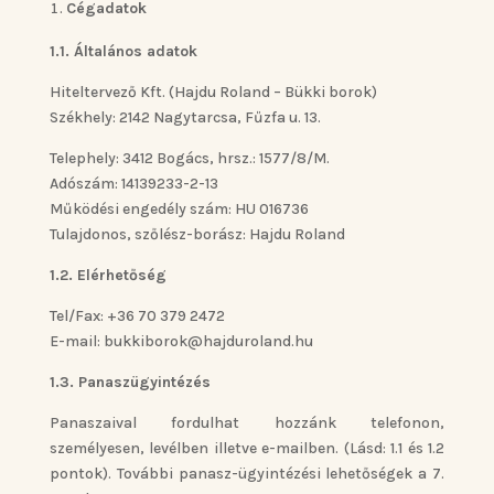
Cégadatok
1.1. Általános adatok
Hiteltervező Kft. (Hajdu Roland – Bükki borok)
Székhely: 2142 Nagytarcsa, Fűzfa u. 13.
Telephely: 3412 Bogács, hrsz.: 1577/8/M.
Adószám: 14139233-2-13
Működési engedély szám: HU 016736
Tulajdonos, szőlész-borász: Hajdu Roland
1.2. Elérhetőség
Tel/Fax: +36 70 379 2472
E-mail: bukkiborok@hajduroland.hu
1.3. Panaszügyintézés
Panaszaival fordulhat hozzánk telefonon,
személyesen, levélben illetve e-mailben. (Lásd: 1.1 és 1.2
pontok). További panasz-ügyintézési lehetőségek a 7.