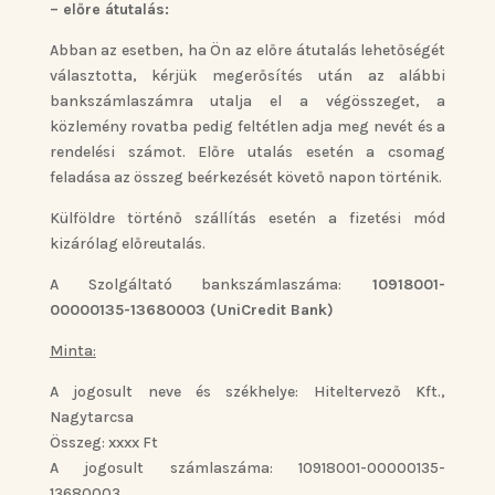
– előre átutalás:
Abban az esetben, ha Ön az előre átutalás lehetőségét
választotta, kérjük megerősítés után az alábbi
bankszámlaszámra utalja el a végösszeget, a
közlemény rovatba pedig feltétlen adja meg nevét és a
rendelési számot. Előre utalás esetén a csomag
feladása az összeg beérkezését követő napon történik.
Külföldre történő szállítás esetén a fizetési mód
kizárólag előreutalás.
A Szolgáltató bankszámlaszáma:
10918001-
00000135-13680003 (UniCredit Bank)
Minta:
A jogosult neve és székhelye: Hiteltervező Kft.,
Nagytarcsa
Összeg: xxxx Ft
A jogosult számlaszáma: 10918001-00000135-
13680003