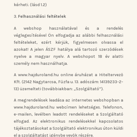
kérheti. (lásd 1.2)
Felhasználási feltételek
A webshop használatával és a rendelés
véglegesítésével Ön elfogadja az alábbi felhasználási
feltételeket, ezért kérjük, figyelmesen olvassa el
azokat! A jelen ÁSZF hatálya alá tartozó szerződések
nyelve a magyar nyelv. A webshopot 18 év alatti
személy nem használhatja.
A www.hajduroland.hu online áruházat a Hiteltervező
Kft. (2142 Nagytarcsa, Fűzfa u. 13. adószám: 14139233-2-
13) üzemelteti (továbbiakban: „Szolgáltató”).
A megrendelések leadása az internetes webshopban a
www.hajduroland.hu webcímen lehetséges. Telefonon,
e-mailen, levélben leadott rendeléseket a Szolgáltató
elfogad. Az elektronikus rendelésekkel kapcsolatos
tájékoztatásokat a Szolgáltató elektronikus úton küldi
el a szolgáltatást igénybe vevők részére.