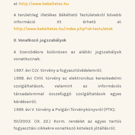
el:
http://www.bekeltetes.hu
A területileg illetékes Békéltető Testületekről bővebb
információ itt érhető el:
http://www.bekeltetes.hu/index.php?id=testuletek
Vonatkozó jogszabályok
A Szerződésre különösen az alábbi jogszabályok
vonatkoznak:
évi CLV. törvény a fogyasztóvédelemről;
évi CVIII. törvény az elektronikus kereskedelmi
szolgáltatások, valamint az információs
társadalommal összefüggő szolgáltatások egyes
kérdéseiről;
évi V. törvény a Polgári Törvénykönyvről (PTK);
151/2003. (IX. 22.) Korm. rendelet az egyes tartós
fogyasztási cikkekre vonatkozó kötelező jótállásról;