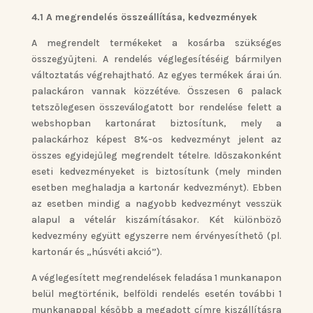
4.1 A megrendelés összeállítása, kedvezmények
A megrendelt termékeket a kosárba szükséges
összegyűjteni. A rendelés véglegesítéséig bármilyen
változtatás végrehajtható. Az egyes termékek árai ún.
palackáron vannak közzétéve. Összesen 6 palack
tetszőlegesen összeválogatott bor rendelése felett a
webshopban kartonárat biztosítunk, mely a
palackárhoz képest 8%-os kedvezményt jelent az
összes egyidejűleg megrendelt tételre. Időszakonként
eseti kedvezményeket is biztosítunk (mely minden
esetben meghaladja a kartonár kedvezményt). Ebben
az esetben mindig a nagyobb kedvezményt vesszük
alapul a vételár kiszámításakor. Két különböző
kedvezmény együtt egyszerre nem érvényesíthető (pl.
kartonár és „húsvéti akció”).
A véglegesített megrendelések feladása 1 munkanapon
belül megtörténik, belföldi rendelés esetén további 1
munkanappal később a megadott címre kiszállításra