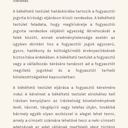
illetékes.
A békéltető testület hatáskörébe tartozik a fogyasztói
jogvita bírósági eljáráson kívüli rendezése. A békéltető
testület feladata, hogy megkísérelje a fogyasztói
jogvita rendezése céljából egyezség létrehozását a
felek között, ennek eredménytelensége esetén az
ügyben döntést hoz a fogyasztói jogok egyszerű,
gyors, hatékony és költségkímélő érvényesítésének
biztosítása érdekében. A békéltető testület a fogyasztó
vagy a vállalkozás kérésére tanácsot ad a fogyasztót
megillető jogokkal és a fogyasztót terhelő
kötelezettségekkel kapcsolatban.
A békéltető testület eljárása a fogyasztó kérelmére
indul. A kérelmet a békéltető testület elnökéhez kell
írásban benyújtani: az írásbeliség követelményének
levél, távirat, távgépíró vagy telefax útján, továbbá
bármely egyéb olyan eszközzel is eleget lehet tenni,
amely a címzett számára lehetővé teszi a neki címzett
adatoknak az adat céljának megfelelő ideig történő