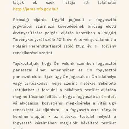
látják el, ezek listája itt található:
http://jarasinfo.gov.hu/
Bírósági eljárás. Ügyfél jogosult a fogyasztói
jogvitából származó követelésének bíróság előtti
érvényesítésére polgári eljárás keretében a Polgári
Törvénykönyvről szóló 2013. évi V. törvény, valamint a
Polgári Perrendtartásról szóló 1952. évi III. törvény
rendelkezései szerint.
Tájékoztatjuk, hogy Ön velünk szemben fogyasztói
panasszal élhet. Amennyiben az Ön fogyasztói
panaszát elutasítjuk, úgy Ön jogosult az Ön lakóhelye
vagy tartózkodási helye szerint illetékes Békéltető
Testülethez is fordulni: a békéltető testület eljárása
megindításának feltétele, hogy a fogyasztó az érintett
vállalkozással közvetlenül megkísérelje a vitás ügy
rendezését. Az eljárásra – a fogyasztó erre irányuló
kérelme alapján – az illetékes testület helyett a
fogyasztó kérelmében megjelölt békéltető testület