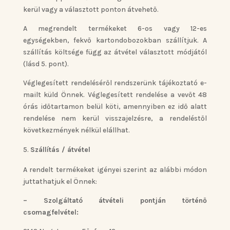
kerül vagy a választott ponton átvehető.
A megrendelt termékeket 6-os vagy 12-es
egységekben, fekvő kartondobozokban szállítjuk. A
szállítás költsége függ az átvétel választott módjától
(lásd 5. pont).
Véglegesített rendeléséről rendszerünk tájékoztató e-
mailt küld Önnek. Véglegesített rendelése a vevőt 48
órás időtartamon belül köti, amennyiben ez idő alatt
rendelése nem kerül visszajelzésre, a rendeléstől
következmények nélkül elállhat.
Szállítás / átvétel
A rendelt termékeket igényei szerint az alábbi módon
juttathatjuk el Önnek:
– Szolgáltató átvételi pontján történő
csomagfelvétel: