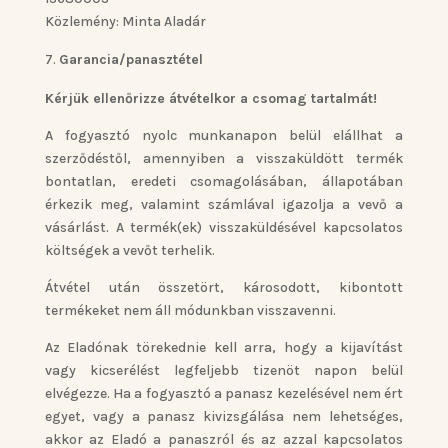
Közlemény: Minta Aladár
Garancia/panasztétel
Kérjük ellenőrizze átvételkor a csomag tartalmát!
A fogyasztó nyolc munkanapon belül elállhat a
szerződéstől, amennyiben a visszaküldött termék
bontatlan, eredeti csomagolásában, állapotában
érkezik meg, valamint számlával igazolja a vevő a
vásárlást. A termék(ek) visszaküldésével kapcsolatos
költségek a vevőt terhelik.
Átvétel után összetört, károsodott, kibontott
termékeket nem áll módunkban visszavenni.
Az Eladónak törekednie kell arra, hogy a kijavítást
vagy kicserélést legfeljebb tizenöt napon belül
elvégezze. Ha a fogyasztó a panasz kezelésével nem ért
egyet, vagy a panasz kivizsgálása nem lehetséges,
akkor az Eladó a panaszról és az azzal kapcsolatos