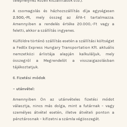
telephelyhez közeli kiszállítások stb.).
A csomagolás és házhozszállítás díja egységesen
2.500,-Ft
, mely összeg az ÁFA-t tartalmazza.
Amennyiben a rendelés értéke 20.000,-Ft vagy a
feletti, akkor a szállítás ingyenes.
Külföldre történő szállítás esetén a szállítási költséget
a FedEx Express Hungary Transportation Kft. aktuális
nemzetközi árlistája alapján kalkuláljuk, mely
összegről a Megrendelőt a visszaigazolásban
tájékoztatjuk.
Fizetési módok
– utánvétel:
Amennyiben Ön az utánvételes fizetési módot
választja, nincs más dolga, mint a futárnak – vagy
személyes átvétel esetén, illetve átvételi ponton a
pénztárosnak – kifizetni a számla végösszegét.