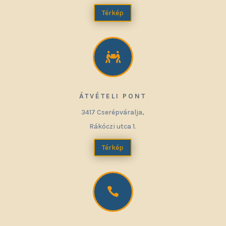
Térkép

ÁTVÉTELI PONT
3417 Cserépváralja,
Rákóczi utca 1.
Térkép
