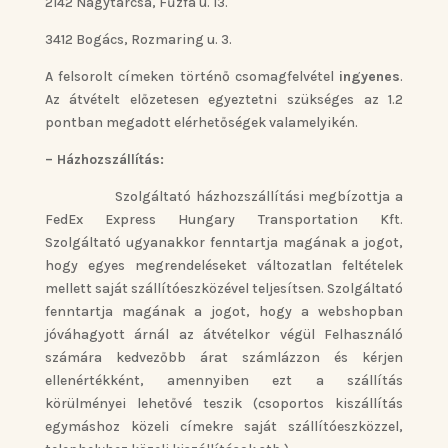
2142 Nagytarcsa, Fűzfa u. 13.
3412 Bogács, Rozmaring u. 3.
A felsorolt címeken történő csomagfelvétel
ingyenes
.
Az átvételt előzetesen egyeztetni szükséges az 1.2
pontban megadott elérhetőségek valamelyikén.
– Házhozszállítás:
Szolgáltató házhozszállítási megbízottja a
FedEx Express Hungary Transportation Kft.
Szolgáltató ugyanakkor fenntartja magának a jogot,
hogy egyes megrendeléseket változatlan feltételek
mellett saját szállítóeszközével teljesítsen. Szolgáltató
fenntartja magának a jogot, hogy a webshopban
jóváhagyott árnál az átvételkor végül Felhasználó
számára kedvezőbb árat számlázzon és kérjen
ellenértékként, amennyiben ezt a szállítás
körülményei lehetővé teszik (csoportos kiszállítás
egymáshoz közeli címekre saját szállítóeszközzel,