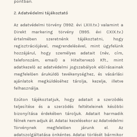
pontban.
Adatvédelmi tájékoztató
Az adatvédelmi törvény (1992. évi LXIII.tv.) valamint a
Direkt markering törvény (1995. évi CXIX.tv.)
értelmében szeretnénk tájékoztatni, hogy
regisztrációjával, megrendelésével, mint ügyfelünk
hozzájárul, hogy személyes adatait (név, cím,
telefonszám, email) a Hiteltervező Kft., mint
adatkezelő az adatvédelmi jogszabályok előírásainak
megfelelően áruküldő tevékenységhez, és vásárlási
ajánlatok megküldéséhez tárolja, kezelje, illetve
felhasználja.
Ezúton tájékoztatjuk, hogy adatait a szerződés
teljesítése és a szerződés feltételeinek későbbi
bizonyítása érdekében tároljuk. Adatait harmadik
félnek nem adjuk át. Adatai kezelésekor az Adatvédelmi
Törvénynek megfelelően járunk el. Az
adatszolgáltatása önkéntes. Adatai törlését bármikor