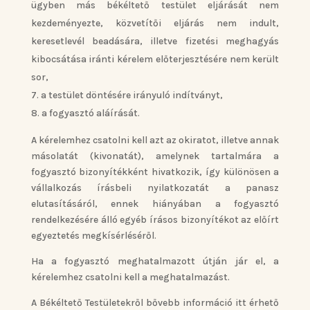
ügyben más békéltető testület eljárását nem
kezdeményezte, közvetítői eljárás nem indult,
keresetlevél beadására, illetve fizetési meghagyás
kibocsátása iránti kérelem előterjesztésére nem került
sor,
a testület döntésére irányuló indítványt,
a fogyasztó aláírását.
A kérelemhez csatolni kell azt az okiratot, illetve annak
másolatát (kivonatát), amelynek tartalmára a
fogyasztó bizonyítékként hivatkozik, így különösen a
vállalkozás írásbeli nyilatkozatát a panasz
elutasításáról, ennek hiányában a fogyasztó
rendelkezésére álló egyéb írásos bizonyítékot az előírt
egyeztetés megkísérléséről.
Ha a fogyasztó meghatalmazott útján jár el, a
kérelemhez csatolni kell a meghatalmazást.
A Békéltető Testületekről bővebb információ itt érhető