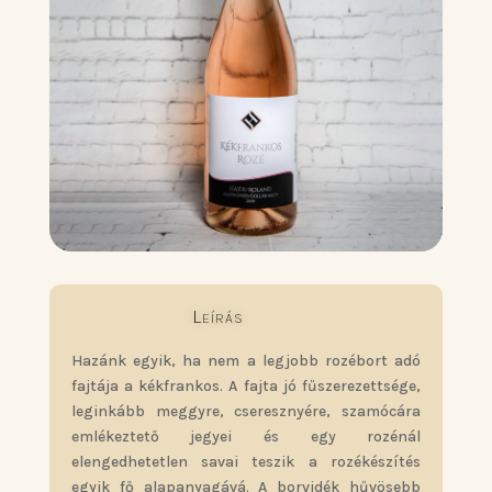
Leírás
Hazánk egyik, ha nem a legjobb rozébort adó
fajtája a kékfrankos. A fajta jó fűszerezettsége,
leginkább meggyre, cseresznyére, szamócára
emlékeztető jegyei és egy rozénál
elengedhetetlen savai teszik a rozékészítés
egyik fő alapanyagává. A borvidék hűvösebb