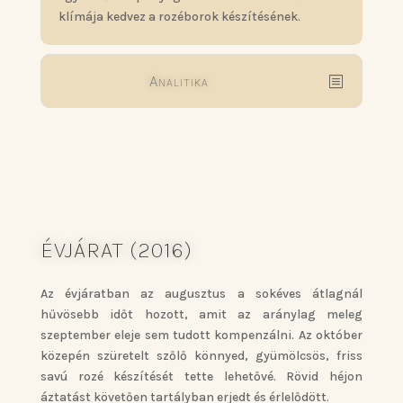
klímája kedvez a rozéborok készítésének.
Analitika
ÉVJÁRAT (2016)
Az évjáratban az augusztus a sokéves átlagnál
hűvösebb időt hozott, amit az aránylag meleg
szeptember eleje sem tudott kompenzálni. Az október
közepén szüretelt szőlő könnyed, gyümölcsös, friss
savú rozé készítését tette lehetővé. Rövid héjon
áztatást követően tartályban erjedt és érlelődött.