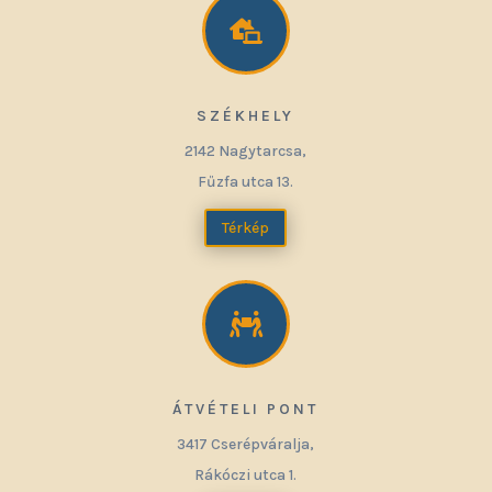

SZÉKHELY
2142 Nagytarcsa,
Fűzfa utca 13.
Térkép

ÁTVÉTELI PONT
3417 Cserépváralja,
Rákóczi utca 1.