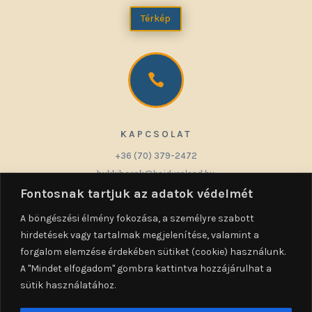
Térkép

KAPCSOLAT
+36 (70) 379-2472
bukkiborok@hajduroland.hu
Fontosnak tartjuk az adatok védelmét
A böngészési élmény fokozása, a személyre szabott
hirdetések vagy tartalmak megjelenítése, valamint a

forgalom elemzése érdekében sütiket (cookie) használunk.
A "Mindet elfogadom" gombra kattintva hozzájárulhat a
sütik használatához.
KÖVETÉS