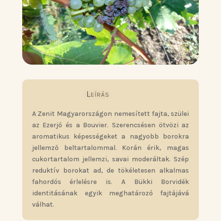
Leírás
A Zenit Magyarországon nemesített fajta, szülei
az Ezerjó és a Bouvier. Szerencsésen ötvözi az
aromatikus képességeket a nagyobb borokra
jellemző beltartalommal. Korán érik, magas
cukortartalom jellemzi, savai moderáltak. Szép
reduktív borokat ad, de tökéletesen alkalmas
fahordós érlelésre is. A Bükki Borvidék
identitásának egyik meghatározó fajtájává
válhat.