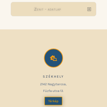
Zenit - adatlap

SZÉKHELY
2142 Nagytarcsa,
Fűzfa utca 13.
Térkép