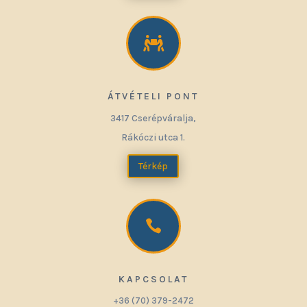

ÁTVÉTELI PONT
3417 Cserépváralja,
Rákóczi utca 1.
Térkép

KAPCSOLAT
+36 (70) 379-2472