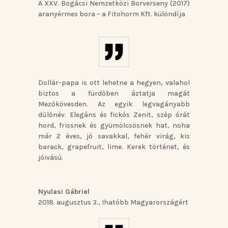
A XXV. Bogácsi Nemzetközi Borverseny (2017)
aranyérmes bora – a Fitohorm Kft. különdíja
Dollár-papa is ott lehetne a hegyen, valahol
biztos a fürdőben áztatja magát
Mezőkövesden. Az egyik legvagányabb
dűlőnév. Elegáns és fickós Zenit, szép órát
hord, frissnek és gyümölcsösnek hat, noha
már 2 éves, jó savakkal, fehér virág, kis
barack, grapefruit, lime. Kerek történet, és
jóivású.
Nyulasi Gábriel
2018. augusztus 3.
,
Ihatóbb Magyarországért