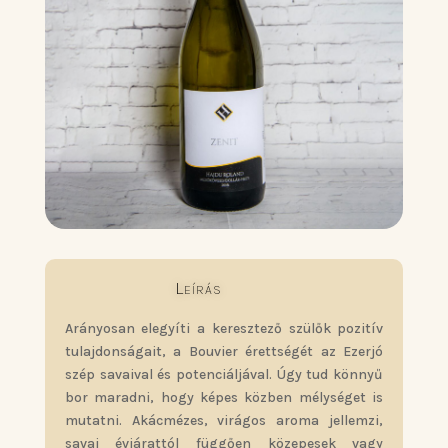
Leírás
Arányosan elegyíti a keresztező szülők pozitív
tulajdonságait, a Bouvier érettségét az Ezerjó
szép savaival és potenciáljával. Úgy tud könnyű
bor maradni, hogy képes közben mélységet is
mutatni. Akácmézes, virágos aroma jellemzi,
savai évjárattól függően közepesek vagy