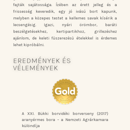
fajták sajátossága. Ízében az érett jelleg és a
frissesség keveredik, egy jó ivású bort kapunk,
melyben a közepes testet a kellemes savak kísérik a
lecsengésig. Igazi, nyári örömbor, baráti
beszélgetésekhez, kertipartikhoz, grillezéshez
ajánlom, de keleti fűszerezésű ételekkel is érdemes
lehet kipróbálni.
EREDMÉNYEK ÉS
VÉLEMÉNYEK
A XXI. Bükki borvidéki borverseny (2017)
aranyérmes bora – a Nemzeti Agrárkamara
különdíja