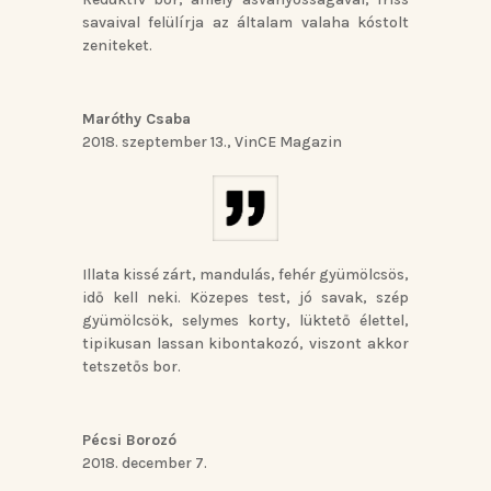
savaival felülírja az általam valaha kóstolt
zeniteket.
Maróthy Csaba
2018. szeptember 13.
,
VinCE Magazin
Illata kissé zárt, mandulás, fehér gyümölcsös,
idő kell neki. Közepes test, jó savak, szép
gyümölcsök, selymes korty, lüktető élettel,
tipikusan lassan kibontakozó, viszont akkor
tetszetős bor.
Pécsi Borozó
2018. december 7.