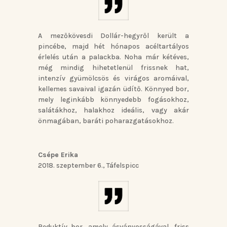
A mezőkövesdi Dollár-hegyről került a
pincébe, majd hét hónapos acéltartályos
érlelés után a palackba. Noha már kétéves,
még mindig hihetetlenül frissnek hat,
intenzív gyümölcsös és virágos aromáival,
kellemes savaival igazán üdítő. Könnyed bor,
mely leginkább könnyedebb fogásokhoz,
salátákhoz, halakhoz ideális, vagy akár
önmagában, baráti poharazgatásokhoz.
Csépe Erika
2018. szeptember 6.
,
Táfelspicc
Reduktív bor, amely ásványosságával, friss