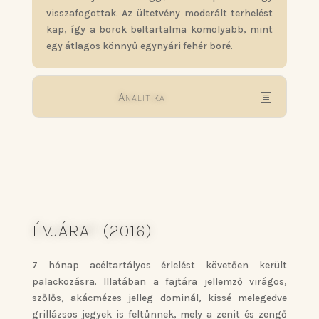
visszafogottak. Az ültetvény moderált terhelést
kap, így a borok beltartalma komolyabb, mint
egy átlagos könnyű egynyári fehér boré.
Analitika
ÉVJÁRAT (2016)
7 hónap acéltartályos érlelést követően került
palackozásra. Illatában a fajtára jellemző virágos,
szőlős, akácmézes jelleg dominál, kissé melegedve
grillázsos jegyek is feltűnnek, mely a zenit és zengő