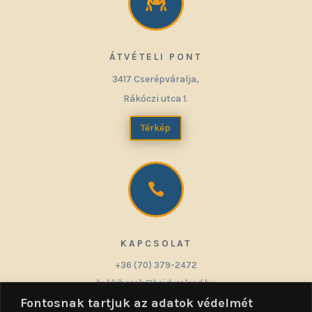

ÁTVÉTELI PONT
3417 Cserépváralja,
Rákóczi utca 1.
Térkép

KAPCSOLAT
+36 (70) 379-2472
bukkiborok@hajduroland.hu
Fontosnak tartjuk az adatok védelmét