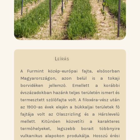
Leírás
A Furmint közép-európai fajta, elsősorban
Magyarországon, azon belül is a tokaji
borvidéken jellemző. Emellett a korábbi
évszázadokban hazánk teljes területén ismert és
termesztett szőlőfajta volt. A filoxéra-vész után
az 1900-as évek elején a bükkaljai területek fő
fajtája volt az Olaszrizling és a Hárslevelű
mellett. Kitűnően közvetíti a karakteres
termőhelyeket, legszebb borait többnyire
vulkanikus alapokon produkálja. Hosszú érési