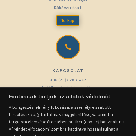
Rákóczi utca 1.
Térkép

KAPCSOLAT
+36 (70) 379-2472
bukkiborok@hajduroland.hu
Fontosnak tartjuk az adatok védelmét
A böngészési élmény fokozása, a személyre szabott
hirdetések vagy tartalmak megjelenítése, valamint a

forgalom elemzése érdekében sütiket (cookie) használunk.
A "Mindet elfogadom" gombra kattintva hozzájárulhat a