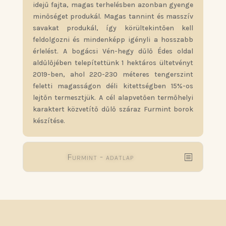
idejű fajta, magas terhelésben azonban gyenge
minőséget produkál. Magas tannint és masszív
savakat produkál, így körültekintően kell
feldolgozni és mindenképp igényli a hosszabb
érlelést. A bogácsi Vén-hegy dűlő Édes oldal
aldűlőjében telepítettünk 1 hektáros ültetvényt
2019-ben, ahol 220-230 méteres tengerszint
feletti magasságon déli kitettségben 15%-os
lejtőn termesztjük. A cél alapvetően termőhelyi
karaktert közvetítő dűlő száraz Furmint borok
készítése.
Furmint - adatlap