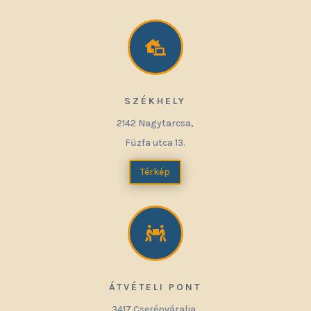

SZÉKHELY
2142 Nagytarcsa,
Fűzfa utca 13.
Térkép

ÁTVÉTELI PONT
3417 Cserépváralja,