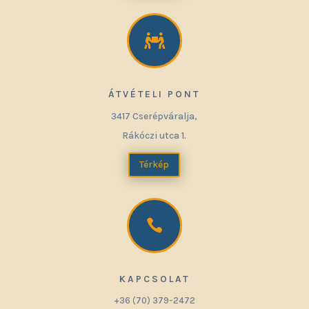

ÁTVÉTELI PONT
3417 Cserépváralja,
Rákóczi utca 1.
Térkép

KAPCSOLAT
+36 (70) 379-2472