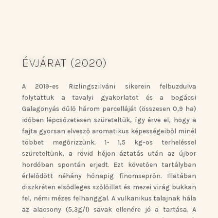
ÉVJÁRAT (2020)
A 2019-es Rizlingszilváni sikerein felbuzdulva
folytattuk a tavalyi gyakorlatot és a bogácsi
Galagonyás dűlő három parcelláját (összesen 0,9 ha)
időben lépcsőzetesen szüreteltük, így érve el, hogy a
fajta gyorsan elvesző aromatikus képességeiből minél
többet megőrizzünk. 1- 1,5 kg-os terheléssel
szüreteltünk, a rövid héjon áztatás után az újbor
hordóban spontán erjedt. Ezt követően tartályban
érlelődött néhány hónapig finomseprőn. Illatában
diszkréten elsődleges szőlőillat és mezei virág bukkan
fel, némi mézes felhanggal. A vulkanikus talajnak hála
az alacsony (5,3g/l) savak ellenére jó a tartása. A