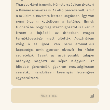
Thurgau-ként ismerik, Németországban gyakori
a Rivaner elnevezés is. Az első parcella volt, amit
a szüleim a nevemre írattak Bogácson, így van
némi érzelmi kötődésem a fajtához. Ennek
tudható be, hogy még szakdolgozatot is sikerült
írnom a fajtából. Az átkosban magas
termőképessége miatt ültették, Ausztriában
máig ő az újbor. Van némi aromatikus
képessége, amit gyorsan elveszít, ha későn
szüreteljük. Savait az ásványosabb talajon
aránylag megőrzi, de képes lelágyulni. Az
idősebb generációk gyakran nosztalgikusan
szeretik, mandulásan kesernyés lecsengése
egyedivé teszi.
Analitika