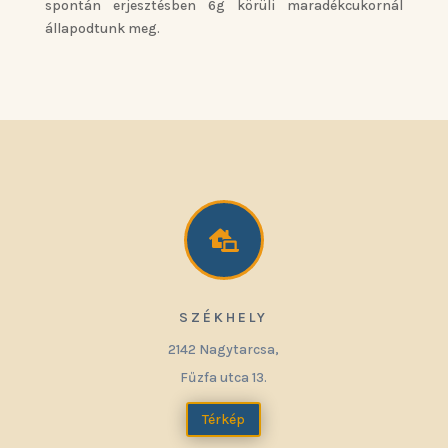
spontán erjesztésben 6g körüli maradékcukornál
állapodtunk meg.

SZÉKHELY
2142 Nagytarcsa,
Fűzfa utca 13.
Térkép