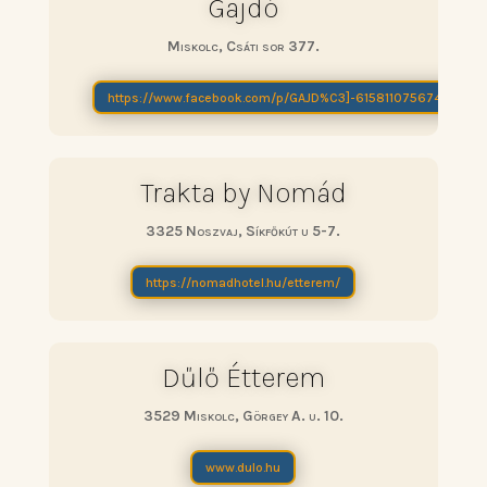
Gajdó
Miskolc, Csáti sor 377.
https://www.facebook.com/p/GAJD%C3]-61581107567445/
Trakta by Nomád
3325 Noszvaj, Síkfőkút u 5-7.
https://nomadhotel.hu/etterem/
Dűlő Étterem
3529 Miskolc, Görgey A. u. 10.
www.dulo.hu