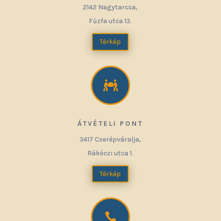
2142 Nagytarcsa,
Fűzfa utca 13.
Térkép

ÁTVÉTELI PONT
3417 Cserépváralja,
Rákóczi utca 1.
Térkép
