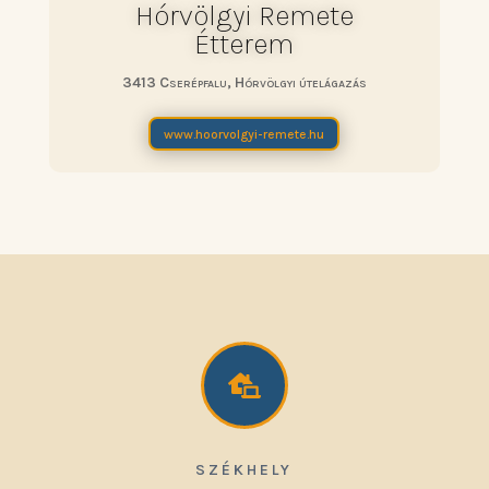
Hórvölgyi Remete
Étterem
3413 Cserépfalu, Hórvölgyi útelágazás
www.hoorvolgyi-remete.hu

SZÉKHELY