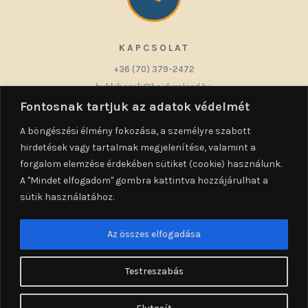
KAPCSOLAT
+36 (70) 379-2472
bukkiborok@hajduroland.hu
Fontosnak tartjuk az adatok védelmét
A böngészési élmény fokozása, a személyre szabott
hirdetések vagy tartalmak megjelenítése, valamint a

forgalom elemzése érdekében sütiket (cookie) használunk.
A "Mindet elfogadom" gombra kattintva hozzájárulhat a
sütik használatához.
KÖVETÉS
Az összes elfogadása
Testreszabás
Minden jog fenntartva © 2026 Hajdu Roland bükki borok -
Hiteltervező Kft. - 2142 Nagytarcsa Fűzfa utca 13.