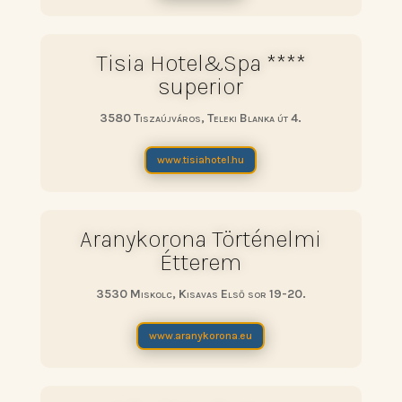
Tisia Hotel&Spa ****
superior
3580 Tiszaújváros, Teleki Blanka út 4.
www.tisiahotel.hu
Aranykorona Történelmi
Étterem
3530 Miskolc, Kisavas Első sor 19-20.
www.aranykorona.eu