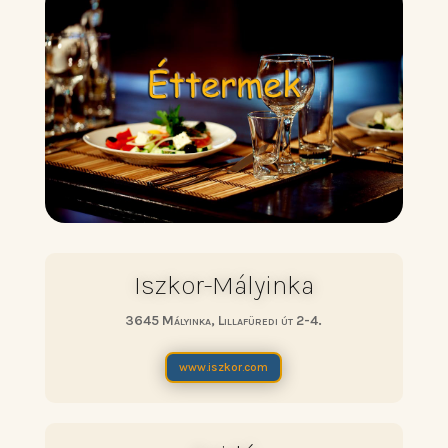
Iszkor-Mályinka
3645 Mályinka, Lillafüredi út 2-4.
www.iszkor.com