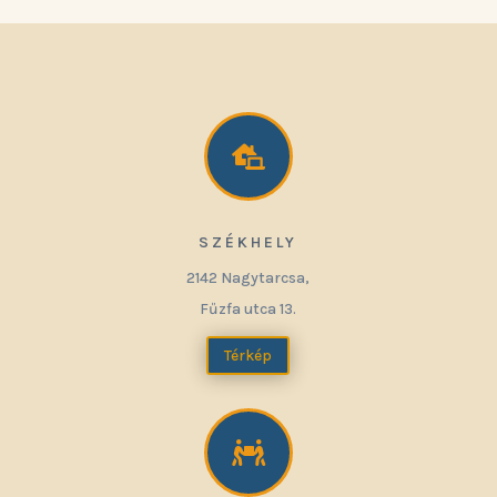

SZÉKHELY
2142 Nagytarcsa,
Fűzfa utca 13.
Térkép
