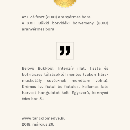
Az I. Zé feszt (2018) aranyérmes bora
A XXII. Bükki borvidéki borverseny (2018)
aranyérmes bora
Belövő Bükkből. Intenzív illat, tiszta és
botritiszes túlzásoktól mentes (vakon hárs-
muskotály cuvée-nek mondtam volna).
Krémes íz, fiatal és fiatalos, kellemes late
harvest hangulatot kelt. Egyszerű, könnyed
édes bor. 5+
www.tancolomedve.hu
2018. március 26.