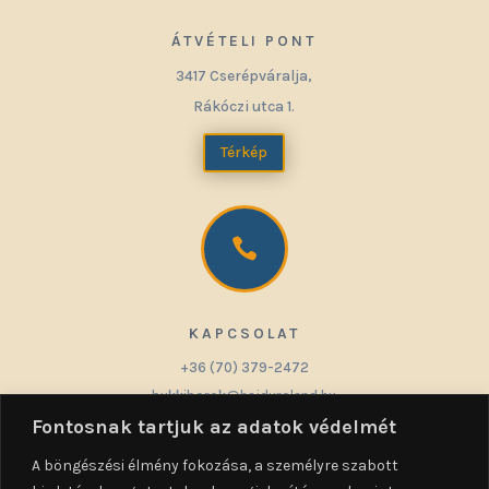
ÁTVÉTELI PONT
3417 Cserépváralja,
Rákóczi utca 1.
Térkép

KAPCSOLAT
+36 (70) 379-2472
bukkiborok@hajduroland.hu
Fontosnak tartjuk az adatok védelmét
A böngészési élmény fokozása, a személyre szabott