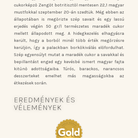
cukorképző Zengőt botritisztől mentesen 22,1 magyar
mustfokkal szeptember 20-án szedtük. Még ebben az
állapotában is megőrizte szép savait és egy lassú
erjedés végén 50 gr/l természetes maradék cukor
mellett állapodott meg. A hidegkezelés elhagyásra
került, hogy a borból minél több érték megőrzésre
kerüljön, így a palackban borkőkiválás előfordulhat.
Szép egyensúlyt mutat a maradék cukor a savakkal és
bepillantást enged egy kevésbé ismert magyar fajta
kitűnő adottságaiba. Túrós, barackos, narancsos
desszerteket emelhet más magasságokba az
étkezések során.
EREDMÉNYEK ÉS
VÉLEMÉNYEK