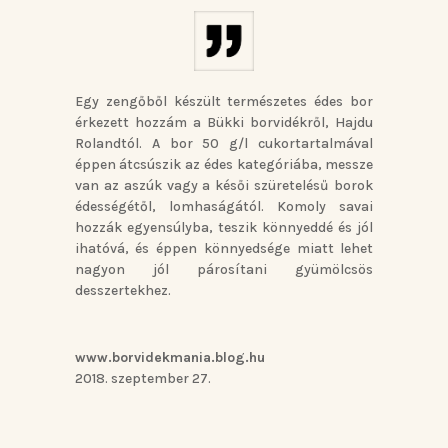
Egy zengőből készült természetes édes bor
érkezett hozzám a Bükki borvidékről, Hajdu
Rolandtól. A bor 50 g/l cukortartalmával
éppen átcsúszik az édes kategóriába, messze
van az aszúk vagy a késői szüretelésű borok
édességétől, lomhaságától. Komoly savai
hozzák egyensúlyba, teszik könnyeddé és jól
ihatóvá, és éppen könnyedsége miatt lehet
nagyon jól párosítani gyümölcsös
desszertekhez.
www.borvidekmania.blog.hu
2018. szeptember 27.