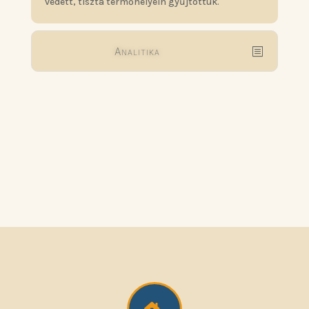
védett, tiszta termőhelyein gyűjtöttük.
Analitika