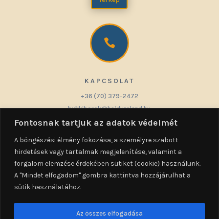

KAPCSOLAT
+36 (70) 379-2472
bukkiborok@hajduroland.hu
Fontosnak tartjuk az adatok védelmét
A böngészési élmény fokozása, a személyre szabott
hirdetések vagy tartalmak megjelenítése, valamint a

forgalom elemzése érdekében sütiket (cookie) használunk.
A "Mindet elfogadom" gombra kattintva hozzájárulhat a
sütik használatához.
KÖVETÉS
Az összes elfogadása