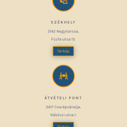

SZÉKHELY
2142 Nagytarcsa,
Fűzfa utca 13.
Térkép

ÁTVÉTELI PONT
3417 Cserépváralja,
Rákóczi utca 1.
Térkép