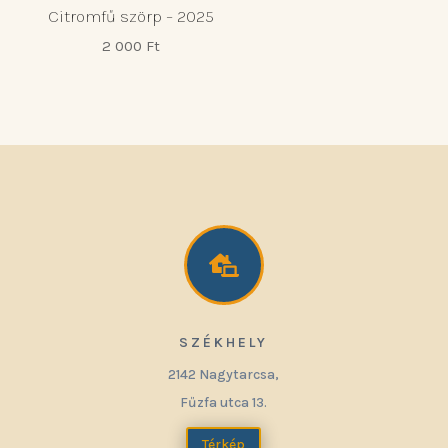
Citromfű szörp – 2025
2 000
Ft

SZÉKHELY
2142 Nagytarcsa,
Fűzfa utca 13.
Térkép