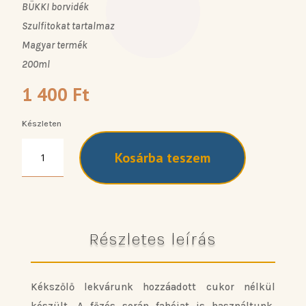
BÜKKI borvidék
Szulfitokat tartalmaz
Magyar termék
200ml
1 400
Ft
Készleten
Natúr
Kosárba teszem
kékszőlő
lekvár
-
2024
mennyiség
Részletes leírás
Kékszőlő lekvárunk hozzáadott cukor nélkül
készült. A főzés során fahéjat is használtunk,