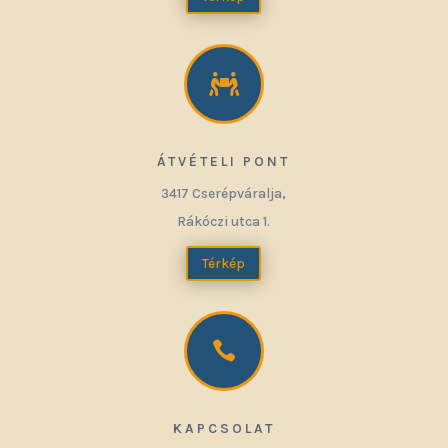

ÁTVÉTELI PONT
3417 Cserépváralja,
Rákóczi utca 1.
Térkép

KAPCSOLAT