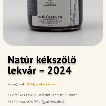
Natúr kékszőlő
lekvár – 2024
Kategóriák:
2024
,
szőlőskertek
Kékfrankos szőlőből készült natúr szőlőlekvár
Kékfrankos 100% (ökológiai művelésű)